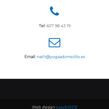
Tel:
607 98 43 19
Email:
nath@yogaadomicillio.es
Web design
easy&WEB