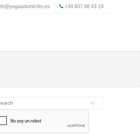
th@yogaadomicilio.es
+34 607 98 43 19
arch
earch form