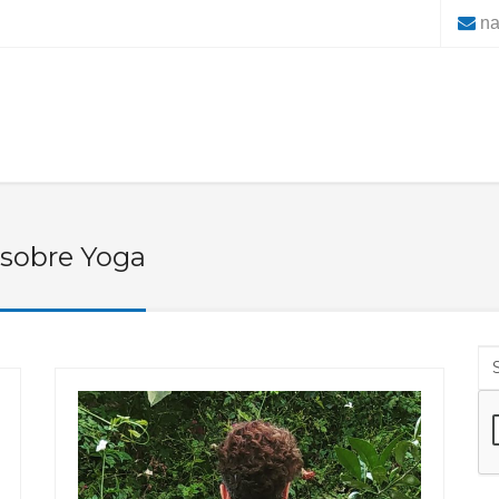
na
 sobre Yoga
Se
S