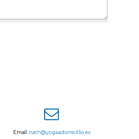
Email:
nath@yogaadomicillio.es